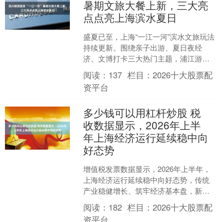
暑期文旅大餐上新，三大亮
点点亮上海滨水夏日
盛夏已至，上海“一江一河”滨水文旅玩法
持续更新。围绕亲子出游、夏日夜经
济、文博打卡三大热门主题，浦江游
览、悠游苏州河重磅推出多款特色主题
阅读：
137
栏目：
2026十大股票配
航班。游船摇身一变，成为....
资平台
多少钱可以用杠杆炒股 税
收数据显示，2026年上半
年上海经济运行延续稳中向
好态势
增值税发票数据显示，2026年上半年，
上海经济运行延续稳中向好态势，传统
产业稳健增长、筑牢经济基本盘，新兴
产业加速崛起、激活增长新动能，科创
阅读：
182
栏目：
2026十大股票配
投入持续加码、数字经....
资平台