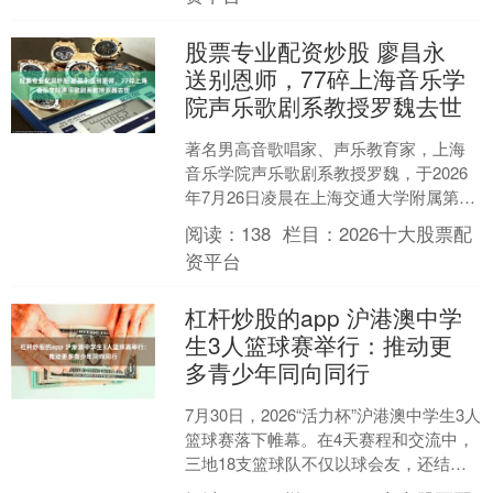
股票专业配资炒股 廖昌永
送别恩师，77碎上海音乐学
院声乐歌剧系教授罗魏去世
著名男高音歌唱家、声乐教育家，上海
音乐学院声乐歌剧系教授罗魏，于2026
年7月26日凌晨在上海交通大学附属第六
人民医院病逝，享年77岁。 罗魏1974年
阅读：
138
栏目：
2026十大股票配
考入上海....
资平台
杠杆炒股的app 沪港澳中学
生3人篮球赛举行：推动更
多青少年同向同行
7月30日，2026“活力杯”沪港澳中学生3人
篮球赛落下帷幕。在4天赛程和交流中，
三地18支篮球队不仅以球会友，还结伴
参访上海：登上东方明珠电视塔，夜游