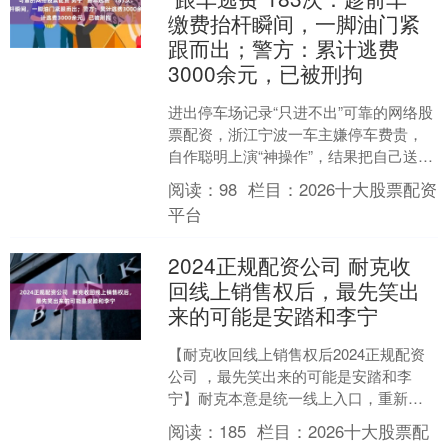
缴费抬杆瞬间，一脚油门紧
跟而出；警方：累计逃费
3000余元，已被刑拘
进出停车场记录“只进不出”可靠的网络股
票配资，浙江宁波一车主嫌停车费贵，
自作聪明上演“神操作”，结果把自己送进
了看守所。 近日，浙江宁波奉化岳林派
阅读：
98
栏目：
2026十大股票配资
出所接到停车场....
平台
2024正规配资公司 耐克收
回线上销售权后，最先笑出
来的可能是安踏和李宁
【耐克收回线上销售权后2024正规配资
公司 ，最先笑出来的可能是安踏和李
宁】耐克本意是统一线上入口，重新掌
握品牌形象和定价权。但是它忽略了一
阅读：
185
栏目：
2026十大股票配
点，中国消费者已经习....