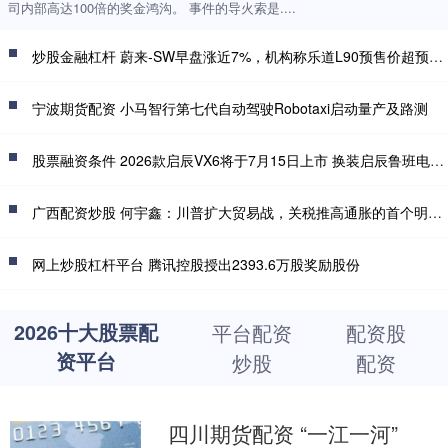
司内部高达100倍的奖金鸿沟。 事件的导火索是....
炒股金融杠杆 蔚来-SW早盘涨近7%，机构称乐道L90预售价超预期，整车购买27.99万起，电池租用方式购买19.39万起
宁波期货配资 小马智行第七代自动驾驶Robotaxi启动量产及路测
股票融资条件 2026款启辰VX6将于7月15日上市 换装启辰鲁班电池2.0
广西配资炒股 何宇鑫：川普扩大贸易战，关税推高通胀的首个明确信号来了？
网上炒股杠杆平台 腾讯控股授出2393.6万股奖励股份
2026十大股票配
平台配资
配资股
资平台
炒股
配资
四川期货配资 “一江一河”