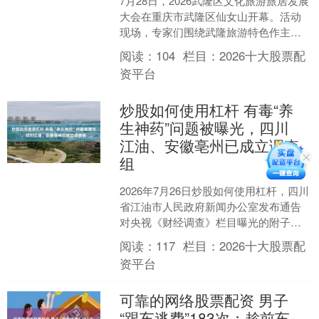
7月28日，2026武隆区文化旅游旅居发展
大会在重庆市武隆区仙女山开幕。活动
现场，专家们围绕武隆旅游特色作主旨
演讲，并举行了千里乌江文旅联盟、北
阅读：
104
栏目：
2026十大股票配
纬30度名山名胜....
资平台
炒股如何使用杠杆 有毒“养
生神药”问题被曝光，四川
江油、安徽亳州已成立调查
组
2026年7月26日炒股如何使用杠杆，四川
省江油市人民政府新闻办公室发布通告
对央视《财经调查》栏目曝光的附子违
规销售贩卖问题进行专项调查。 7月26
阅读：
117
栏目：
2026十大股票配
日，总台《财....
资平台
可靠的网络股票配资 男子
“跟车逃费”183次：趁前车