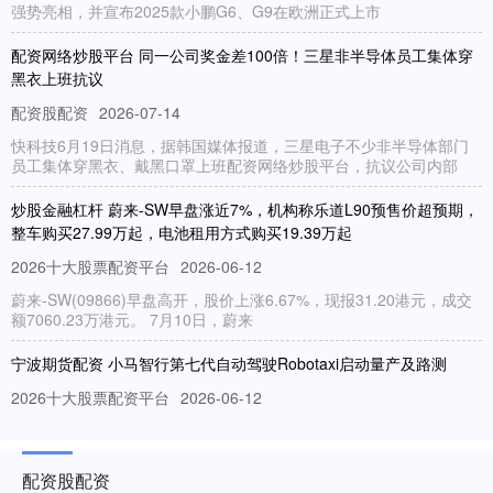
强势亮相，并宣布2025款小鹏G6、G9在欧洲正式上市
配资网络炒股平台 同一公司奖金差100倍！三星非半导体员工集体穿
黑衣上班抗议
配资股配资
2026-07-14
快科技6月19日消息，据韩国媒体报道，三星电子不少非半导体部门
员工集体穿黑衣、戴黑口罩上班配资网络炒股平台，抗议公司内部
炒股金融杠杆 蔚来-SW早盘涨近7%，机构称乐道L90预售价超预期，
整车购买27.99万起，电池租用方式购买19.39万起
2026十大股票配资平台
2026-06-12
蔚来-SW(09866)早盘高开，股价上涨6.67%，现报31.20港元，成交
额7060.23万港元。 7月10日，蔚来
宁波期货配资 小马智行第七代自动驾驶Robotaxi启动量产及路测
2026十大股票配资平台
2026-06-12
易车讯 日前，小马智行宣布搭载其第七代自动驾驶系统的北汽极狐阿
尔法T5 Robotaxi在深圳开启道路测试。继广汽埃安霸
配资股配资