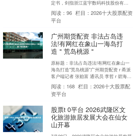
定书，剑指浙江蓝宇数码科技股份有限
公司及相关责任人。 决定书显示，浙江
阅读：
96
栏目：
2026十大股票配资
蓝宇数码科技股份有....
平台
广州期货配资 非法占岛违
法!有网红在象山一海岛打
造＂荒岛桃源＂
原标题：非法占岛违法!有网红在象山一
海岛打造"荒岛桃源"广州期货配资 r 甬派
客户端记者 张贻富 通讯员 李哲 r 碧海环
绕，孤岛伫立，小屋错落、炊烟袅袅。
阅读：
168
栏目：
2026十大股票配
在短....
资平台
股票t 0平台 2026武隆区文
化旅游旅居发展大会在仙女
山开幕