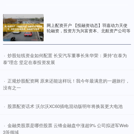
股票融资条件 2026款启辰VX6将于7月15日上市 换装启辰鲁班电池
2.0
2026十大股票配资平台
2026-06-12
易车讯 7月14日，启辰宣布2026款将于7月15日上市。作为年度改款
网上配资开户 【投融资动态】羽嘉动力天使
车型，新车主要在配置和动力电池上进行了调整升级。
轮融资，投资方为兴富资本、北航资产公司等
​炒股短线资金如何配置 长安汽车董事长朱华荣：秉持“在泰为
·
泰”理念 坚定在泰投资发展
​正规炒股配资网 原来还能这样玩！我今年最满意的一趟旅行，
·
没有之一
​股票配资话术 沃尔沃XC60插电混动版明年将换装更大电池
·
​金融类股票是哪些股票 云锋金融盘中涨超9% 公司拟进军Web
·
3等领域