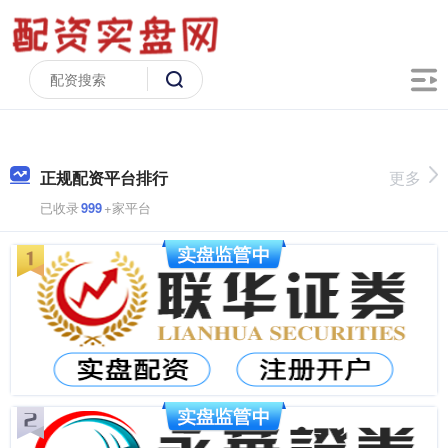
正规配资平台排行
更多
已收录
999
+家平台