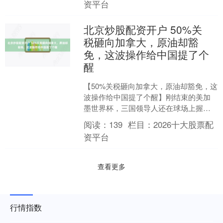
资平台
北京炒股配资开户 50%关
税砸向加拿大，原油却豁
免，这波操作给中国提了个
醒
【50%关税砸向加拿大，原油却豁免，这
波操作给中国提了个醒】刚结束的美加
墨世界杯，三国领导人还在球场上握手
言和，其乐融融。结果呢？转过天来，
阅读：
139
栏目：
2026十大股票配
特朗普就对加拿大掀了....
资平台
查看更多
行情指数