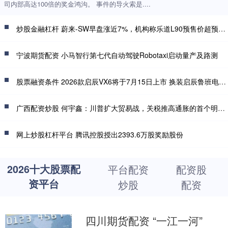
司内部高达100倍的奖金鸿沟。 事件的导火索是....
炒股金融杠杆 蔚来-SW早盘涨近7%，机构称乐道L90预售价超预期，整车购买27.99万起，电池租用方式购买19.39万起
宁波期货配资 小马智行第七代自动驾驶Robotaxi启动量产及路测
股票融资条件 2026款启辰VX6将于7月15日上市 换装启辰鲁班电池2.0
广西配资炒股 何宇鑫：川普扩大贸易战，关税推高通胀的首个明确信号来了？
网上炒股杠杆平台 腾讯控股授出2393.6万股奖励股份
2026十大股票配
平台配资
配资股
资平台
炒股
配资
四川期货配资 “一江一河”