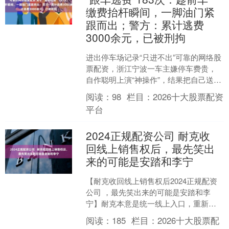
缴费抬杆瞬间，一脚油门紧
跟而出；警方：累计逃费
3000余元，已被刑拘
进出停车场记录“只进不出”可靠的网络股
票配资，浙江宁波一车主嫌停车费贵，
自作聪明上演“神操作”，结果把自己送进
了看守所。 近日，浙江宁波奉化岳林派
阅读：
98
栏目：
2026十大股票配资
出所接到停车场....
平台
2024正规配资公司 耐克收
回线上销售权后，最先笑出
来的可能是安踏和李宁
【耐克收回线上销售权后2024正规配资
公司 ，最先笑出来的可能是安踏和李
宁】耐克本意是统一线上入口，重新掌
握品牌形象和定价权。但是它忽略了一
阅读：
185
栏目：
2026十大股票配
点，中国消费者已经习....