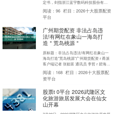
定书，剑指浙江蓝宇数码科技股份有限
公司及相关责任人。 决定书显示，浙江
阅读：
96
栏目：
2026十大股票配资
蓝宇数码科技股份有....
平台
广州期货配资 非法占岛违
法!有网红在象山一海岛打
造＂荒岛桃源＂
原标题：非法占岛违法!有网红在象山一
海岛打造"荒岛桃源"广州期货配资 r 甬派
客户端记者 张贻富 通讯员 李哲 r 碧海环
绕，孤岛伫立，小屋错落、炊烟袅袅。
阅读：
168
栏目：
2026十大股票配
在短....
资平台
股票t 0平台 2026武隆区文
化旅游旅居发展大会在仙女
山开幕