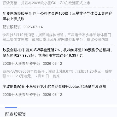
强势亮相，并宣布2025款小鹏G6、G9在欧洲正式上市
配资网络炒股平台 同一公司奖金差100倍！三星非半导体员工集体穿
黑衣上班抗议
配资股配资
2026-07-14
快科技6月19日消息，据韩国媒体报道，三星电子不少非半导体部门
员工集体穿黑衣、戴黑口罩上班配资网络炒股平台，抗议公司内部
炒股金融杠杆 蔚来-SW早盘涨近7%，机构称乐道L90预售价超预期，
整车购买27.99万起，电池租用方式购买19.39万起
2026十大股票配资平台
2026-06-12
蔚来-SW(09866)早盘高开，股价上涨6.67%，现报31.20港元，成交
额7060.23万港元。 7月10日，蔚来
宁波期货配资 小马智行第七代自动驾驶Robotaxi启动量产及路测
2026十大股票配资平台
2026-06-12
易车讯 日前，小马智行宣布搭载其第七代自动驾驶系统的北汽极狐阿
尔法T5 Robotaxi在深圳开启道路测试。继广汽埃安霸
配资股配资