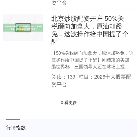
资平台
北京炒股配资开户 50%关
税砸向加拿大，原油却豁
免，这波操作给中国提了个
醒
【50%关税砸向加拿大，原油却豁免，这
波操作给中国提了个醒】刚结束的美加
墨世界杯，三国领导人还在球场上握手
言和，其乐融融。结果呢？转过天来，
阅读：
139
栏目：
2026十大股票配
特朗普就对加拿大掀了....
资平台
查看更多
行情指数