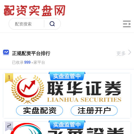
正规配资平台排行
更多
已收录
999
+家平台