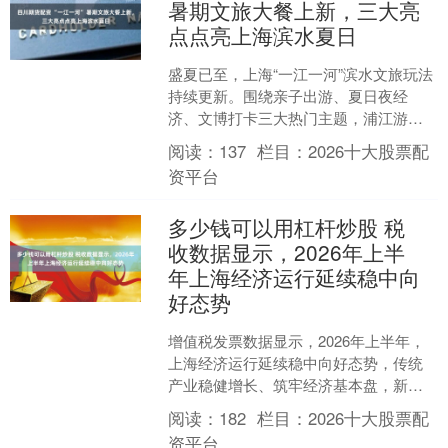
暑期文旅大餐上新，三大亮
点点亮上海滨水夏日
盛夏已至，上海“一江一河”滨水文旅玩法
持续更新。围绕亲子出游、夏日夜经
济、文博打卡三大热门主题，浦江游
览、悠游苏州河重磅推出多款特色主题
阅读：
137
栏目：
2026十大股票配
航班。游船摇身一变，成为....
资平台
多少钱可以用杠杆炒股 税
收数据显示，2026年上半
年上海经济运行延续稳中向
好态势
增值税发票数据显示，2026年上半年，
上海经济运行延续稳中向好态势，传统
产业稳健增长、筑牢经济基本盘，新兴
产业加速崛起、激活增长新动能，科创
阅读：
182
栏目：
2026十大股票配
投入持续加码、数字经....
资平台