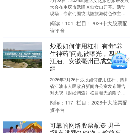
7月28日，2026武隆区文化旅游旅居发展
大会在重庆市武隆区仙女山开幕。活动
现场，专家们围绕武隆旅游特色作主旨
演讲，并举行了千里乌江文旅联盟、北
阅读：
104
栏目：
2026十大股票配
纬30度名山名胜....
资平台
炒股如何使用杠杆 有毒“养
生神药”问题被曝光，四川
江油、安徽亳州已成立调查
组
2026年7月26日炒股如何使用杠杆，四川
省江油市人民政府新闻办公室发布通告
对央视《财经调查》栏目曝光的附子违
规销售贩卖问题进行专项调查。 7月26
阅读：
117
栏目：
2026十大股票配
日，总台《财....
资平台
可靠的网络股票配资 男子
“跟车逃费”183次：趁前车