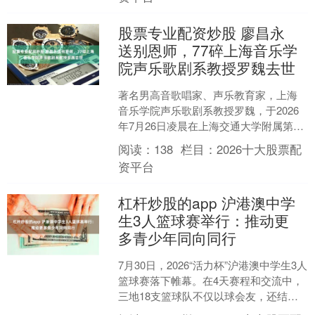
股票专业配资炒股 廖昌永
送别恩师，77碎上海音乐学
院声乐歌剧系教授罗魏去世
著名男高音歌唱家、声乐教育家，上海
音乐学院声乐歌剧系教授罗魏，于2026
年7月26日凌晨在上海交通大学附属第六
人民医院病逝，享年77岁。 罗魏1974年
阅读：
138
栏目：
2026十大股票配
考入上海....
资平台
杠杆炒股的app 沪港澳中学
生3人篮球赛举行：推动更
多青少年同向同行
7月30日，2026“活力杯”沪港澳中学生3人
篮球赛落下帷幕。在4天赛程和交流中，
三地18支篮球队不仅以球会友，还结伴
参访上海：登上东方明珠电视塔，夜游