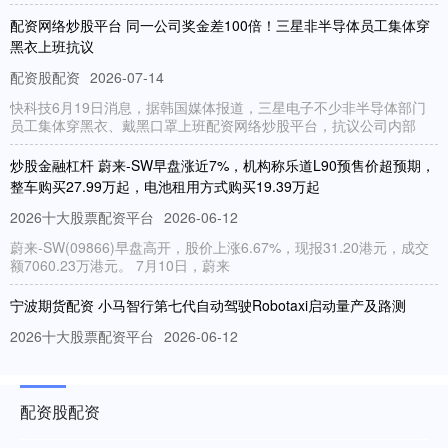
配资网络炒股平台 同一公司奖金差100倍！三星非半导体员工集体穿
黑衣上班抗议
配资股配资
2026-07-14
快科技6月19日消息，据韩国媒体报道，三星电子不少非半导体部门
员工集体穿黑衣、戴黑口罩上班配资网络炒股平台，抗议公司内部
炒股金融杠杆 蔚来-SW早盘涨近7%，机构称乐道L90预售价超预期，
整车购买27.99万起，电池租用方式购买19.39万起
2026十大股票配资平台
2026-06-12
蔚来-SW(09866)早盘高开，股价上涨6.67%，现报31.20港元，成交
额7060.23万港元。 7月10日，蔚来
宁波期货配资 小马智行第七代自动驾驶Robotaxi启动量产及路测
2026十大股票配资平台
2026-06-12
易车讯 日前，小马智行宣布搭载其第七代自动驾驶系统的北汽极狐阿
尔法T5 Robotaxi在深圳开启道路测试。继广汽埃安霸
配资股配资
股票融资条件 2026款启辰VX6将于7月15日上市 换装启辰鲁班电池
2.0