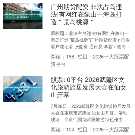
广州期货配资 非法占岛违
法!有网红在象山一海岛打
造＂荒岛桃源＂
原标题：非法占岛违法!有网红在象山一
海岛打造"荒岛桃源"广州期货配资 r 甬派
客户端记者 张贻富 通讯员 李哲 r 碧海环
绕，孤岛伫立，小屋错落、炊烟袅袅。
阅读：
168
栏目：
2026十大股票配
在短....
资平台
股票t 0平台 2026武隆区文
化旅游旅居发展大会在仙女
山开幕
7月28日，2026武隆区文化旅游旅居发展
大会在重庆市武隆区仙女山开幕。活动
现场，专家们围绕武隆旅游特色作主旨
演讲，并举行了千里乌江文旅联盟、北
阅读：
104
栏目：
2026十大股票配
纬30度名山名胜....