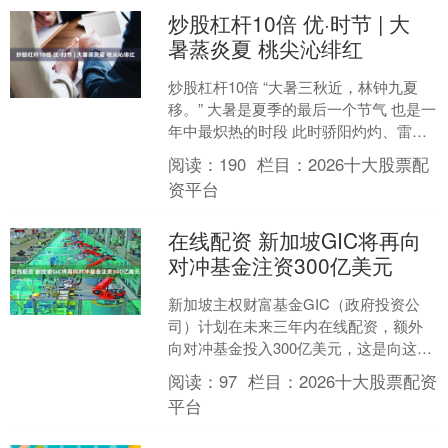
炒股杠杆10倍 优·时节 | 大
暑蒸炎夏 桃尖沁绯红
炒股杠杆10倍 “大暑三秋近，林钟九夏
移。” 大暑是夏季的最后一个节气 也是一
年中最炽热的时段 此时骄阳灼灼、雷雨
时骤 万物在湿热交蒸中奋力生长 大暑 大
阅读：
190
栏目：
2026十大股票配
暑正值....
资平台
在线配资 新加坡GIC将再向
对冲基金注资300亿美元
新加坡主权财富基金GIC（政府投资公
司）计划在未来三年内在线配资，额外
向对冲基金投入300亿美元，这是向这个
本就繁荣的行业注入的最大规模资金之
阅读：
97
栏目：
2026十大股票配资
一。 集团首席投资....
平台