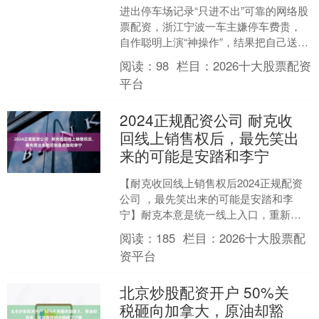
进出停车场记录“只进不出”可靠的网络股
票配资，浙江宁波一车主嫌停车费贵，
自作聪明上演“神操作”，结果把自己送进
了看守所。 近日，浙江宁波奉化岳林派
阅读：
98
栏目：
2026十大股票配资
出所接到停车场....
平台
2024正规配资公司 耐克收
回线上销售权后，最先笑出
来的可能是安踏和李宁
【耐克收回线上销售权后2024正规配资
公司 ，最先笑出来的可能是安踏和李
宁】耐克本意是统一线上入口，重新掌
握品牌形象和定价权。但是它忽略了一
阅读：
185
栏目：
2026十大股票配
点，中国消费者已经习....
资平台
北京炒股配资开户 50%关
税砸向加拿大，原油却豁