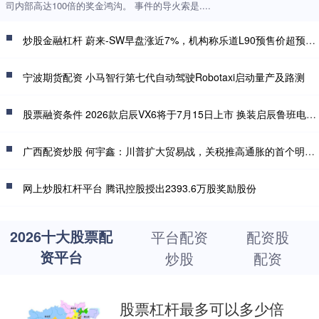
司内部高达100倍的奖金鸿沟。 事件的导火索是....
炒股金融杠杆 蔚来-SW早盘涨近7%，机构称乐道L90预售价超预期，整车购买27.99万起，电池租用方式购买19.39万起
宁波期货配资 小马智行第七代自动驾驶Robotaxi启动量产及路测
股票融资条件 2026款启辰VX6将于7月15日上市 换装启辰鲁班电池2.0
广西配资炒股 何宇鑫：川普扩大贸易战，关税推高通胀的首个明确信号来了？
网上炒股杠杆平台 腾讯控股授出2393.6万股奖励股份
2026十大股票配
平台配资
配资股
资平台
炒股
配资
股票杠杆最多可以多少倍