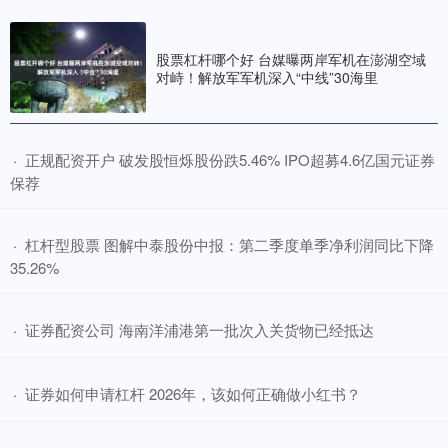
2026十大股票配资平台
2026-06-12
易车讯 7月14日，启辰宣布2026款将于7月15日上市。作为年度改款
股票杠杆哪个好 台媒曝两岸军机在澎湖空域
车型，新车主要在配置和动力电池上进行了调整升级。
对峙！解放军军机深入“中线”30海里
​正规配资开户 破发股恒烁股份跌5.46% IPO超募4.6亿国元证券
·
保荐
​杠杆型股票 图解中泰股份中报：第二季度单季净利润同比下降
·
35.26%
​证券配资公司 海南洋浦港第一批次入关货物已经抵达
·
​证券如何申请杠杆 2026年，该如何正确做小红书？
·