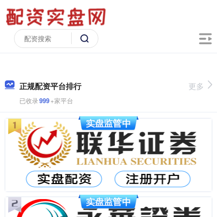
正规配资平台排行
更多
已收录
999
+家平台