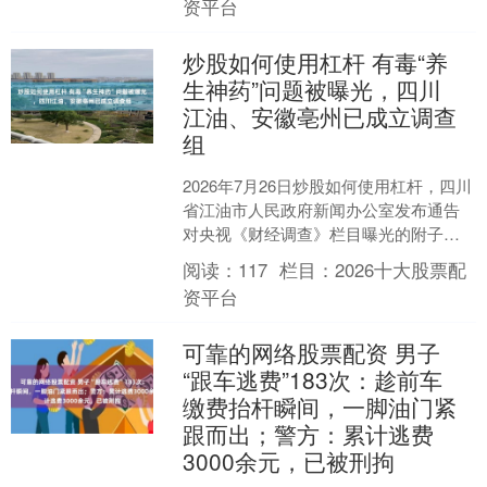
资平台
炒股如何使用杠杆 有毒“养
生神药”问题被曝光，四川
江油、安徽亳州已成立调查
组
2026年7月26日炒股如何使用杠杆，四川
省江油市人民政府新闻办公室发布通告
对央视《财经调查》栏目曝光的附子违
规销售贩卖问题进行专项调查。 7月26
阅读：
117
栏目：
2026十大股票配
日，总台《财....
资平台
可靠的网络股票配资 男子
“跟车逃费”183次：趁前车
缴费抬杆瞬间，一脚油门紧
跟而出；警方：累计逃费
3000余元，已被刑拘