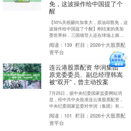
免，这波操作给中国提了个
醒
【50%关税砸向加拿大，原油却豁免，这
波操作给中国提了个醒】刚结束的美加
墨世界杯，三国领导人还在球场上握手
言和，其乐融融。结果呢？转过天来，
阅读：
139
栏目：
2026十大股票配
特朗普就对加拿大掀了....
资平台
连云港股票配资 华润集团
原党委委员、副总经理韩嵩
被“双开”，曾主动投案
7月25日，据中央纪委国家监委网站消
息，经中共中央批准连云港股票配资，
中央纪委国家监委对华润（集团）有限
公司原党委委员、副总经理韩嵩严重违
阅读：
101
栏目：
2026十大股票配
纪违法问题进行了立案审....
资平台