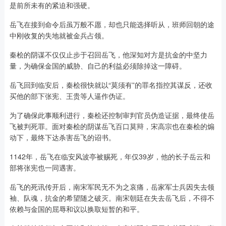
是前所未有的紧迫和强硬。
岳飞在接到命令后虽万般不愿，却也只能选择听从，班师回朝的途
中刚收复的失地就被金兵占领。
秦桧的阴谋不仅仅止步于召回岳飞，他深知对方是抗金的中坚力
量，为确保金国的威胁、自己的利益必须除掉这一障碍。
岳飞回到临安后，秦桧很快就以“莫须有”的罪名指控其谋反，还收
买他的部下张宪、王贵等人逼作伪证。
为了确保此事顺利进行，秦桧还控制审判官员伪造证据，最终使岳
飞被判死罪。面对秦桧的阴谋岳飞百口莫辩，宋高宗也在秦桧的煽
动下，最终下达杀害岳飞的诏书。
1142年，岳飞在临安风波亭被赐死，年仅39岁，他的长子岳云和
部将张宪也一同遇害。
岳飞的死讯传开后，南宋军民无不为之哀痛，岳家军士兵因失去领
袖、队魂，抗金的希望随之破灭。南宋朝廷在失去岳飞后，不得不
依赖与金国的屈辱和议以换取短暂的和平。