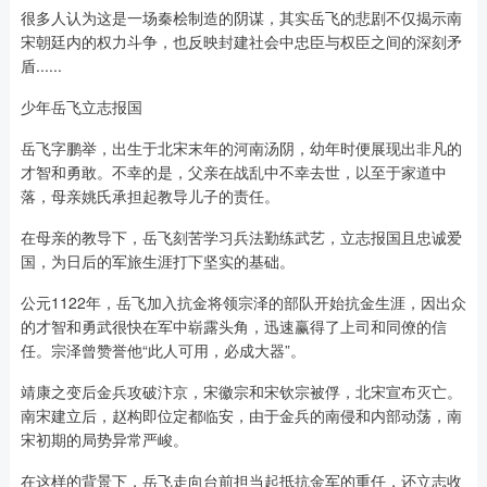
很多人认为这是一场秦桧制造的阴谋，其实岳飞的悲剧不仅揭示南
宋朝廷内的权力斗争，也反映封建社会中忠臣与权臣之间的深刻矛
盾......
少年岳飞立志报国
岳飞字鹏举，出生于北宋末年的河南汤阴，幼年时便展现出非凡的
才智和勇敢。不幸的是，父亲在战乱中不幸去世，以至于家道中
落，母亲姚氏承担起教导儿子的责任。
在母亲的教导下，岳飞刻苦学习兵法勤练武艺，立志报国且忠诚爱
国，为日后的军旅生涯打下坚实的基础。
公元1122年，岳飞加入抗金将领宗泽的部队开始抗金生涯，因出众
的才智和勇武很快在军中崭露头角，迅速赢得了上司和同僚的信
任。宗泽曾赞誉他“此人可用，必成大器”。
靖康之变后金兵攻破汴京，宋徽宗和宋钦宗被俘，北宋宣布灭亡。
南宋建立后，赵构即位定都临安，由于金兵的南侵和内部动荡，南
宋初期的局势异常严峻。
在这样的背景下，岳飞走向台前担当起抵抗金军的重任，还立志收