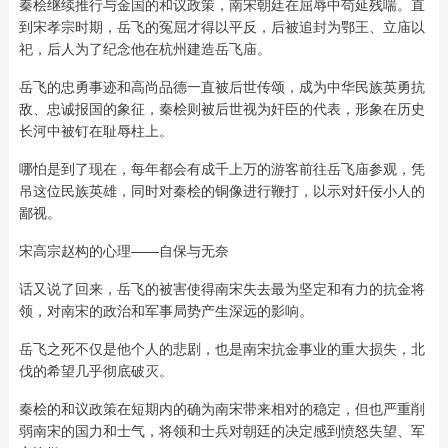
秦桧继续推行与金国的和议政策，南宋朝廷在屈辱中苟延残喘。直
到宋孝宗时期，岳飞的冤屈才得以平反，后被追封为鄂王、立庙以
祀，后人为了纪念他在杭州建造岳飞庙。
岳飞的忠勇事迹和高尚品德一直被后世传颂，成为中华民族英勇抗
敌、忠诚报国的象征，秦桧则被后世视为奸臣的代表，形象在历史
长河中被钉在耻辱柱上。
哪怕是到了现在，每年都会有成千上万的游客前往岳飞庙参观，凭
吊这位民族英雄，同时对秦桧的铜像进行鞭打，以示对奸佞小人的
鄙视。
宋高宗赵构的心理——自保与无奈
话又说了回来，岳飞的被害使得南宋失去最为坚定和有力的抗金将
领，对南宋的政治和军事局势产生深远的影响。
岳飞之死不仅是他个人的悲剧，也是南宋抗金事业的重大损失，北
伐的希望几乎彻底破灭。
秦桧的和议政策在短期内的确为南宋带来相对的稳定，但也严重削
弱南宋的国力和士气，将领和士兵对朝廷的决定感到愤怒失望、军