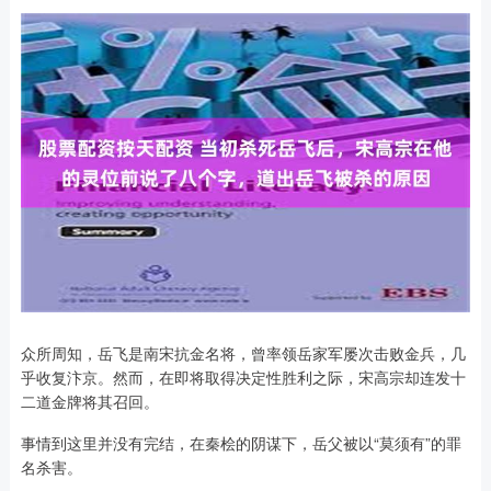
众所周知，岳飞是南宋抗金名将，曾率领岳家军屡次击败金兵，几
乎收复汴京。然而，在即将取得决定性胜利之际，宋高宗却连发十
二道金牌将其召回。
事情到这里并没有完结，在秦桧的阴谋下，岳父被以“莫须有”的罪
名杀害。