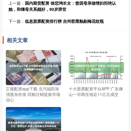
上一篇：
国内期货配资 徐悲鸿长女：曾因母亲做情妇拒绝认
她，和继母关系颇好，90岁辞世
下一篇：
低息股票配资排行榜 吉州窑黑釉剔梅花纹瓶
相关文章
正规配资app下载 北汽福田加
十大股票配资平台APP 广东佛
强股东价值 回购注销提振市场
山一宗商住地近11亿元成交
信心