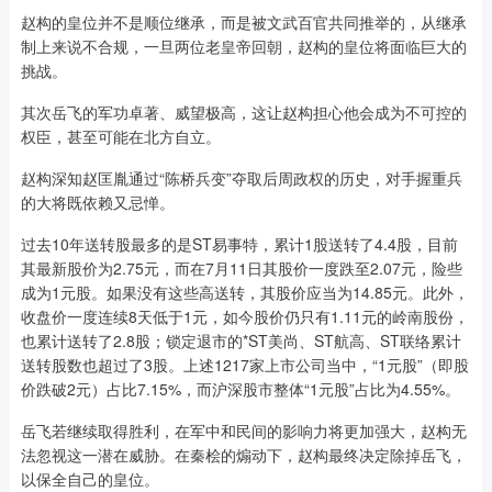
赵构的皇位并不是顺位继承，而是被文武百官共同推举的，从继承
制上来说不合规，一旦两位老皇帝回朝，赵构的皇位将面临巨大的
挑战。
其次岳飞的军功卓著、威望极高，这让赵构担心他会成为不可控的
权臣，甚至可能在北方自立。
赵构深知赵匡胤通过“陈桥兵变”夺取后周政权的历史，对手握重兵
的大将既依赖又忌惮。
过去10年送转股最多的是ST易事特，累计1股送转了4.4股，目前
其最新股价为2.75元，而在7月11日其股价一度跌至2.07元，险些
成为1元股。如果没有这些高送转，其股价应当为14.85元。此外，
收盘价一度连续8天低于1元，如今股价仍只有1.11元的岭南股份，
也累计送转了2.8股；锁定退市的*ST美尚、ST航高、ST联络累计
送转股数也超过了3股。上述1217家上市公司当中，“1元股”（即股
价跌破2元）占比7.15%，而沪深股市整体“1元股”占比为4.55%。
岳飞若继续取得胜利，在军中和民间的影响力将更加强大，赵构无
法忽视这一潜在威胁。在秦桧的煽动下，赵构最终决定除掉岳飞，
以保全自己的皇位。