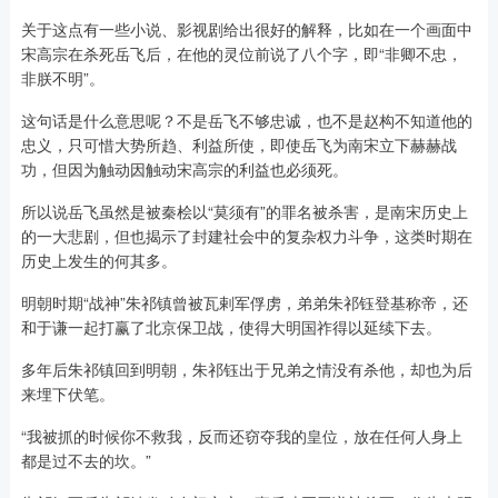
关于这点有一些小说、影视剧给出很好的解释，比如在一个画面中
宋高宗在杀死岳飞后，在他的灵位前说了八个字，即“非卿不忠，
非朕不明”。
这句话是什么意思呢？不是岳飞不够忠诚，也不是赵构不知道他的
忠义，只可惜大势所趋、利益所使，即使岳飞为南宋立下赫赫战
功，但因为触动因触动宋高宗的利益也必须死。
所以说岳飞虽然是被秦桧以“莫须有”的罪名被杀害，是南宋历史上
的一大悲剧，但也揭示了封建社会中的复杂权力斗争，这类时期在
历史上发生的何其多。
明朝时期“战神”朱祁镇曾被瓦剌军俘虏，弟弟朱祁钰登基称帝，还
和于谦一起打赢了北京保卫战，使得大明国祚得以延续下去。
多年后朱祁镇回到明朝，朱祁钰出于兄弟之情没有杀他，却也为后
来埋下伏笔。
“我被抓的时候你不救我，反而还窃夺我的皇位，放在任何人身上
都是过不去的坎。”