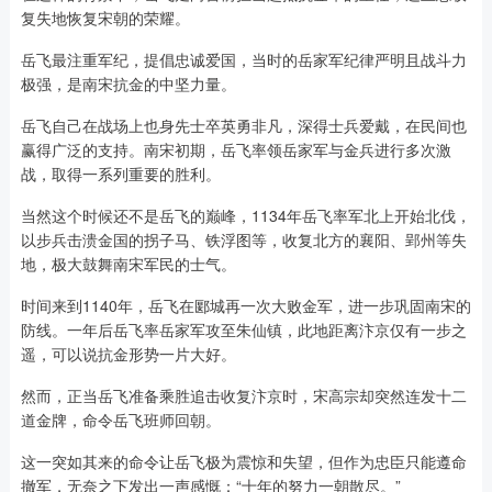
复失地恢复宋朝的荣耀。
岳飞最注重军纪，提倡忠诚爱国，当时的岳家军纪律严明且战斗力
极强，是南宋抗金的中坚力量。
岳飞自己在战场上也身先士卒英勇非凡，深得士兵爱戴，在民间也
赢得广泛的支持。南宋初期，岳飞率领岳家军与金兵进行多次激
战，取得一系列重要的胜利。
当然这个时候还不是岳飞的巅峰，1134年岳飞率军北上开始北伐，
以步兵击溃金国的拐子马、铁浮图等，收复北方的襄阳、郢州等失
地，极大鼓舞南宋军民的士气。
时间来到1140年，岳飞在郾城再一次大败金军，进一步巩固南宋的
防线。一年后岳飞率岳家军攻至朱仙镇，此地距离汴京仅有一步之
遥，可以说抗金形势一片大好。
然而，正当岳飞准备乘胜追击收复汴京时，宋高宗却突然连发十二
道金牌，命令岳飞班师回朝。
这一突如其来的命令让岳飞极为震惊和失望，但作为忠臣只能遵命
撤军，无奈之下发出一声感慨：“十年的努力一朝散尽。”