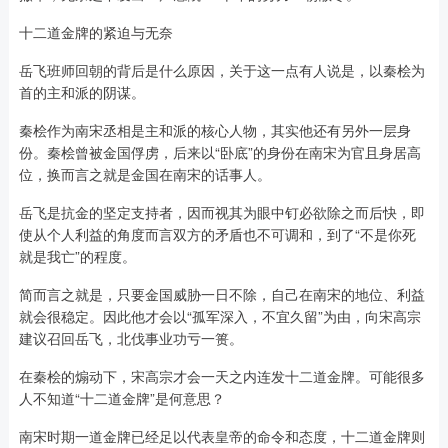
十二道金牌的紧迫与无奈
岳飞班师回朝的背后是什么原因，关于这一点有人说是，以秦桧为
首的主和派的阴谋。
秦桧作为南宋丞相是主和派的核心人物，其实他还有另外一层身
份。秦桧曾被金国俘虏，后来以“卧底”的身份在南宋为官且身居高
位，换而言之就是金国在南宋的话事人。
岳飞是抗金的坚定支持者，因而视其为眼中钉必欲除之而后快，即
使从个人利益的角度而言双方的矛盾也不可调和，到了“不是你死
就是我亡”的程度。
简而言之就是，只要金国威胁一日不除，自己在南宋的地位、利益
就会很稳定。因此他才会以“孤军深入，不宜久留”为由，向宋高宗
建议召回岳飞，北伐事业功亏一篑。
在秦桧的煽动下，宋高宗才会一天之内连发十二道金牌。可能很多
人不知道“十二道金牌”是何意思？
南宋时期一道金牌已经足以代表皇帝的命令和态度，十二道金牌则