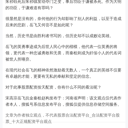
朱祁钰死后朱祁镇发动夺门之变，事后功臣于谦被杀死。作为大明
的功臣，于谦难道有罪吗？
很显然是没有的，奈何他的行为却影响了别人的利益，以至于造成
后来的悲剧，岳飞又何尝不是如此呢？
当然，历史书是由胜利者书写的，但历史却不以成败论英雄。
岳飞的英勇事迹成为后世人民心中的楷模，他代表一位英勇的将
领，更代表一种忠诚勇敢和无畏，而秦桧则成为奸佞小人的代名词
被世人所唾弃。
在现代社会岳飞的精神依然激励着无数人，一个真正的英雄不仅要
有卓越的才能，更要有无私的奉献和坚定的信念。
对于此事股票配资按天配资，你有什么不同的看法呢？
宋高宗岳飞抗金秦桧赵构发布于：河南省声明：该文观点仅代表作
者本人，搜狐号系信息发布平台，搜狐仅提供信息存储空间服务。
文章为作者独立观点，不代表股票合法配资平台_合法配资平台股
票_十大正规配资平台观点