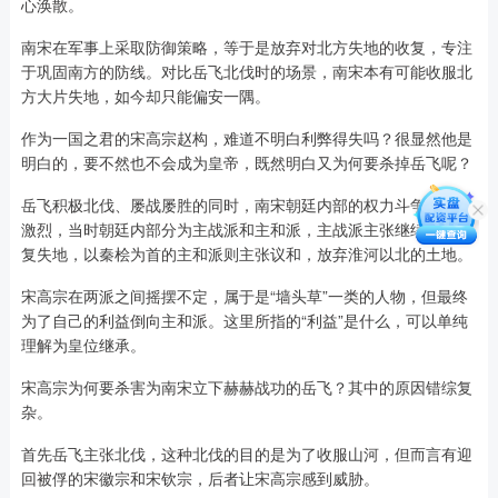
心涣散。
南宋在军事上采取防御策略，等于是放弃对北方失地的收复，专注
于巩固南方的防线。对比岳飞北伐时的场景，南宋本有可能收服北
方大片失地，如今却只能偏安一隅。
作为一国之君的宋高宗赵构，难道不明白利弊得失吗？很显然他是
明白的，要不然也不会成为皇帝，既然明白又为何要杀掉岳飞呢？
岳飞积极北伐、屡战屡胜的同时，南宋朝廷内部的权力斗争却日益
激烈，当时朝廷内部分为主战派和主和派，主战派主张继续抗金收
复失地，以秦桧为首的主和派则主张议和，放弃淮河以北的土地。
宋高宗在两派之间摇摆不定，属于是“墙头草”一类的人物，但最终
为了自己的利益倒向主和派。这里所指的“利益”是什么，可以单纯
理解为皇位继承。
宋高宗为何要杀害为南宋立下赫赫战功的岳飞？其中的原因错综复
杂。
首先岳飞主张北伐，这种北伐的目的是为了收服山河，但而言有迎
回被俘的宋徽宗和宋钦宗，后者让宋高宗感到威胁。