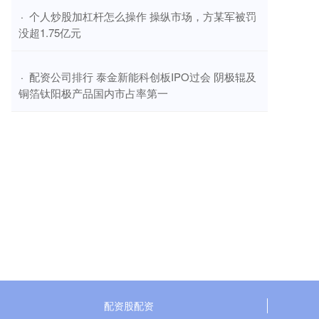
​个人炒股加杠杆怎么操作 操纵市场，方某军被罚
·
没超1.75亿元
​配资公司排行 泰金新能科创板IPO过会 阴极辊及
·
铜箔钛阳极产品国内市占率第一
配资股配资