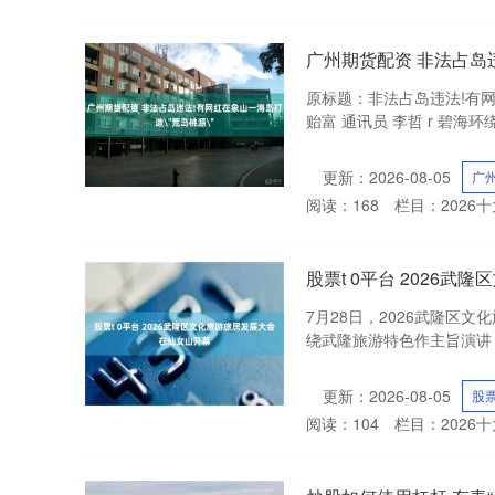
广州期货配资 非法占岛
原标题：非法占岛违法!有网
贻富 通讯员 李哲 r 碧海
更新：2026-08-05
广
阅读：
168
栏目：
2026
股票t 0平台 2026
7月28日，2026武隆区
绕武隆旅游特色作主旨演讲，
更新：2026-08-05
股票
阅读：
104
栏目：
2026