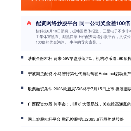
快科技6月19日消息，据韩国媒体报道，三星电子不少非
工集体穿黑衣、戴黑口罩上班配资网络炒股平台，抗议公
100倍的奖金鸿沟。 事件的导火索是....
炒股金融杠杆 蔚来-SW早盘涨近7%，机构称乐道L90预售价超预期，整车购买
宁波期货配资 小马智行第七代自动驾驶Robotaxi启动量
股票融资条件 2026款启辰VX6将于7月15日上市 换装启辰
广西配资炒股 何宇鑫：川普扩大贸易战，关税推高通胀
网上炒股杠杆平台 腾讯控股授出2393.6万股奖励股份