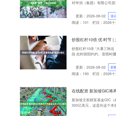
对华润（集团）有限公司原党
更新：2026-08-02
连
阅读：
101
栏目：
2026
炒股杠杆10倍 优·时节 
炒股杠杆10倍 “大暑三秋
段 此时骄阳灼灼、雷雨时骤 
更新：2026-08-02
炒
阅读：
190
栏目：
2026
在线配资 新加坡GIC将
新加坡主权财富基金GIC
300亿美元，这是向这个本