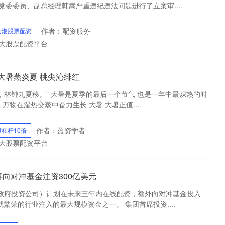
委委员、副总经理韩嵩严重违纪违法问题进行了立案审....
作者：配资服务
云港股票配资
十大股票配资平台
| 大暑蒸炎夏 桃尖沁绯红
近，林钟九夏移。” 大暑是夏季的最后一个节气 也是一年中最炽热的时
万物在湿热交蒸中奋力生长 大暑 大暑正值....
作者：盈资学者
股杠杆10倍
十大股票配资平台
再向对冲基金注资300亿美元
（政府投资公司）计划在未来三年内在线配资，额外向对冲基金投入
就繁荣的行业注入的最大规模资金之一。 集团首席投资....