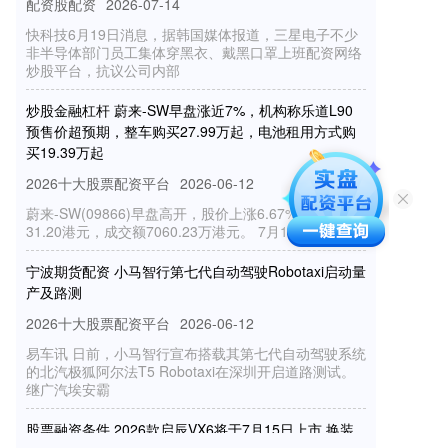
快科技6月19日消息，据韩国媒体报道，三星电子不少
非半导体部门员工集体穿黑衣、戴黑口罩上班配资网络
炒股平台，抗议公司内部
炒股金融杠杆 蔚来-SW早盘涨近7%，机构称乐道L90
预售价超预期，整车购买27.99万起，电池租用方式购
买19.39万起
2026十大股票配资平台
2026-06-12
蔚来-SW(09866)早盘高开，股价上涨6.67%，现报
31.20港元，成交额7060.23万港元。 7月10日，蔚来
宁波期货配资 小马智行第七代自动驾驶Robotaxi启动量
产及路测
2026十大股票配资平台
2026-06-12
易车讯 日前，小马智行宣布搭载其第七代自动驾驶系统
的北汽极狐阿尔法T5 Robotaxi在深圳开启道路测试。
继广汽埃安霸
股票融资条件 2026款启辰VX6将于7月15日上市 换装
启辰鲁班电池2.0