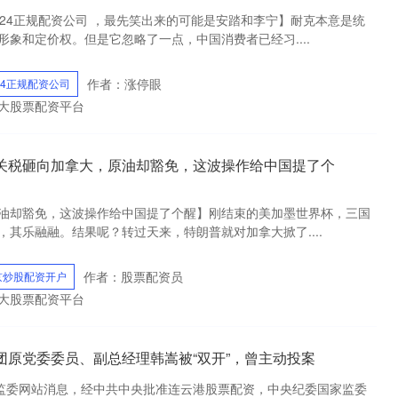
024正规配资公司 ，最先笑出来的可能是安踏和李宁】耐克本意是统
象和定价权。但是它忽略了一点，中国消费者已经习....
作者：涨停眼
24正规配资公司
十大股票配资平台
%关税砸向加拿大，原油却豁免，这波操作给中国提了个
原油却豁免，这波操作给中国提了个醒】刚结束的美加墨世界杯，三国
其乐融融。结果呢？转过天来，特朗普就对加拿大掀了....
作者：股票配资员
京炒股配资开户
十大股票配资平台
团原党委委员、副总经理韩嵩被“双开”，曾主动投案
家监委网站消息，经中共中央批准连云港股票配资，中央纪委国家监委