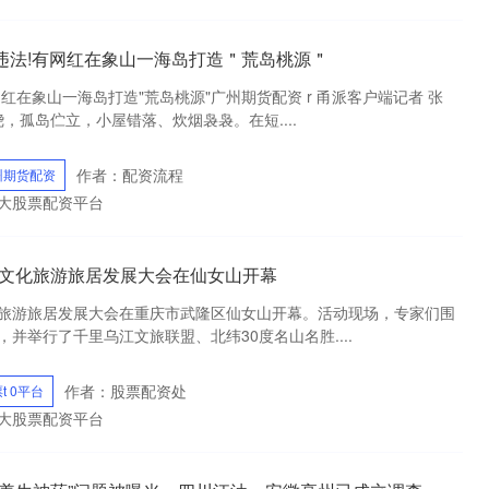
违法!有网红在象山一海岛打造＂荒岛桃源＂
红在象山一海岛打造"荒岛桃源"广州期货配资 r 甬派客户端记者 张
环绕，孤岛伫立，小屋错落、炊烟袅袅。在短....
作者：配资流程
州期货配资
十大股票配资平台
武隆区文化旅游旅居发展大会在仙女山开幕
文化旅游旅居发展大会在重庆市武隆区仙女山开幕。活动现场，专家们围
并举行了千里乌江文旅联盟、北纬30度名山名胜....
作者：股票配资处
t 0平台
十大股票配资平台