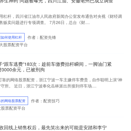
“养生神药”问题被曝光，四川江油、安徽亳州已成立调查
何使用杠杆，四川省江油市人民政府新闻办公室发布通告对央视《财经调
贩卖问题进行专项调查。 7月26日，总台《财....
作者：配资先锋
股如何使用杠杆
十大股票配资平台
子“跟车逃费”183次：趁前车缴费抬杆瞬间，一脚油门紧
3000余元，已被刑拘
”可靠的网络股票配资，浙江宁波一车主嫌停车费贵，自作聪明上演“神
守所。 近日，浙江宁波奉化岳林派出所接到停车场....
作者：配资技巧
靠的网络股票配资
十大股票配资平台
耐克收回线上销售权后，最先笑出来的可能是安踏和李宁