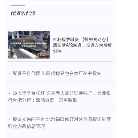
2026十大股票配资平台
2026-06-12
易车讯 7月14日，启辰宣布2026款将于7月15日上市。
配资股配资
作为年度改款车型，新车主要在配置和动力电池上进行
了调整升级。
在线配资-配资门户 小鹏汽车登陆2025古德伍德速度节
杠杆股票融资 【投融资动态】
全新小鹏G6及G9欧洲上市
脑回录A轮融资，投资方为奇绩
创坛
2026十大股票配资平台
2026-06-12
易车讯 日前，2025年英国古德伍德速度节，小鹏汽车
携最新产品阵容强势亮相，并宣布2025款小鹏G6、G9
在欧洲正式上市
​配资平台代理 朱啸虎称豆包在大厂AI中领先
·
​炒股指平台杠杆 文盲老人被开证券账户，兴业银
·
行合肥分行：深感自责、郑重致歉
​股票交易的平台 北汽福田修订对外信息报送制度
·
强化内幕信息管理