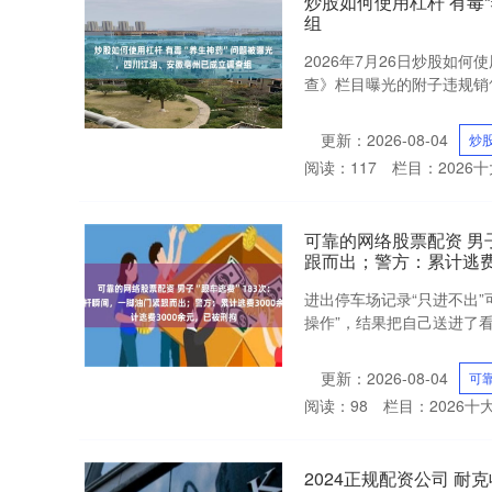
炒股如何使用杠杆 有毒
组
2026年7月26日炒股如
查》栏目曝光的附子违规销售
更新：2026-08-04
炒
阅读：
117
栏目：
2026
可靠的网络股票配资 男
跟而出；警方：累计逃费
进出停车场记录“只进不出
操作”，结果把自己送进了看
更新：2026-08-04
可
阅读：
98
栏目：
2026
2024正规配资公司 